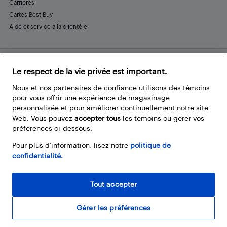
Carrières
Cartes Best Buy
Aide et service à la clientèle
Le respect de la vie privée est important.
Restez connecté
Facebook
Instagram
Pinterest
LinkedIn
YouTube
Nous et nos partenaires de confiance utilisons des témoins
pour vous offrir une expérience de magasinage
personnalisée et pour améliorer continuellement notre site
Web. Vous pouvez
accepter tous
les témoins ou gérer vos
préférences ci-dessous.
Pour plus d’information, lisez notre
politique de
confidentialité.
Tout accepter
Gérer les préférences