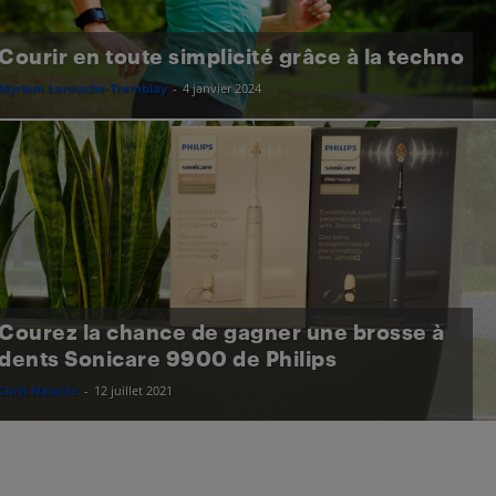
Courir en toute simplicité grâce à la techno
Myriam Larouche-Tremblay
-
4 janvier 2024
Courez la chance de gagner une brosse à
dents Sonicare 9900 de Philips
Chris Nasaire
-
12 juillet 2021