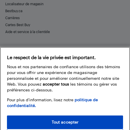
Localisateur de magasin
Bestbuy.ca
Carrières
Cartes Best Buy
Aide et service à la clientèle
Le respect de la vie privée est important.
Restez connecté
Facebook
Instagram
Pinterest
LinkedIn
YouTube
Nous et nos partenaires de confiance utilisons des témoins
pour vous offrir une expérience de magasinage
personnalisée et pour améliorer continuellement notre site
Web. Vous pouvez
accepter tous
les témoins ou gérer vos
préférences ci-dessous.
Pour plus d’information, lisez notre
politique de
confidentialité.
Tout accepter