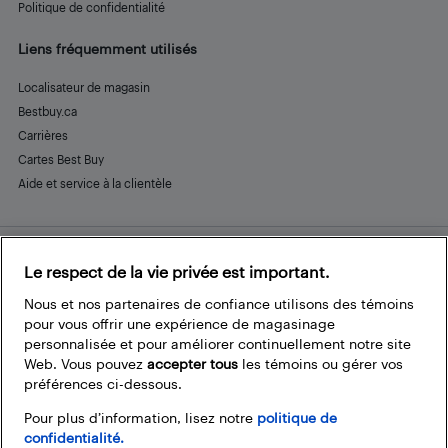
Politique de confidentialité
Liens fréquemment utilisés
Localisateur de magasin
Bestbuy.ca
Carrières
Cartes Best Buy
Aide et service à la clientèle
Le respect de la vie privée est important.
Restez connecté
Facebook
Instagram
Pinterest
LinkedIn
YouTube
Nous et nos partenaires de confiance utilisons des témoins
pour vous offrir une expérience de magasinage
personnalisée et pour améliorer continuellement notre site
Web. Vous pouvez
accepter tous
les témoins ou gérer vos
préférences ci-dessous.
Pour plus d’information, lisez notre
politique de
confidentialité.