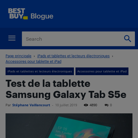
Page principale
iPads et tablettes et lecteurs électroniques
Accessoires pour tablette et iPad
iPads et tablettes et lecteurs électroniques
Accessoires pour tablette et iPad
Test de la tablette
Samsung Galaxy Tab S5e
Par
Stéphane Vaillancourt
-
10 juillet 2019
4890
0