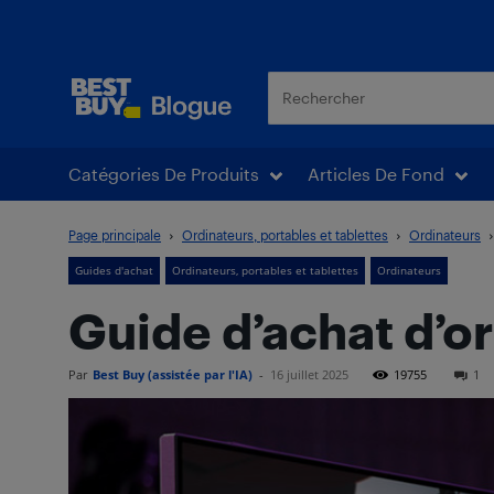
Blogue Best Buy
Catégories De Produits
Articles De Fond
Page principale
Ordinateurs, portables et tablettes
Ordinateurs
Guides d'achat
Ordinateurs, portables et tablettes
Ordinateurs
Guide d’achat d’o
Par
Best Buy (assistée par l'IA)
-
16 juillet 2025
19755
1