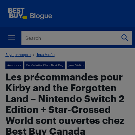
Page principale
Jeux Vidéo
Annonces
En Vedette Chez Best Buy
Jeux Vidéo
Les précommandes pour
Kirby and the Forgotten
Land – Nintendo Switch 2
Edition + Star-Crossed
World sont ouvertes chez
Best Buy Canada