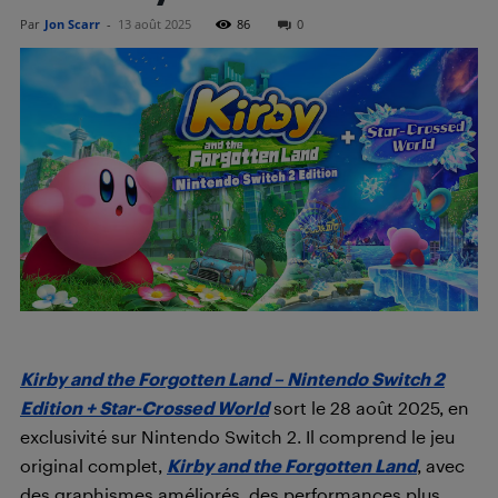
Par
Jon Scarr
-
13 août 2025
86
0
Kirby and the Forgotten Land – Nintendo Switch 2
Edition + Star-Crossed World
sort le 28 août 2025, en
exclusivité sur Nintendo Switch 2. Il comprend le jeu
original complet,
Kirby and the Forgotten Land
, avec
des graphismes améliorés, des performances plus