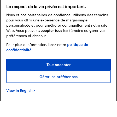
Le respect de la vie privée est important.
Nous et nos partenaires de confiance utilisons des témoins
pour vous offrir une expérience de magasinage
personnalisée et pour améliorer continuellement notre site
Web. Vous pouvez
accepter tous
les témoins ou gérer vos
préférences ci-dessous.
Pour plus d’information, lisez notre
politique de
confidentialité.
Maison et style de vie
Tout accepter
Faites un malheur dans votre quartier avec ces 7
Gérer les préférences
idées de...
Rae Chen
-
11 septembre 2025
0
View in English >
Faites de votre maison le lieu le plus hanté du quartier!
Découvrez des idées de décorations d'Halloween effrayantes
pour l'extérieur.