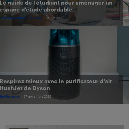
Le guide de l’étudiant pour aménager un
espace d’étude abordable
Best Buy (assistée par l'IA)
-
10 juin 2026
Respirez mieux avec le purificateur d’air
HushJet de Dyson
Ted Kritsonis
-
27 novembre 2025