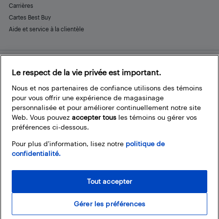
Carrières
Cartes Best Buy
Aide et service à la clientèle
Le respect de la vie privée est important.
Restez connecté
Facebook
Instagram
Pinterest
LinkedIn
YouTube
Nous et nos partenaires de confiance utilisons des témoins
pour vous offrir une expérience de magasinage
personnalisée et pour améliorer continuellement notre site
Web. Vous pouvez
accepter tous
les témoins ou gérer vos
préférences ci-dessous.
Pour plus d’information, lisez notre
politique de
confidentialité.
Tout accepter
Gérer les préférences