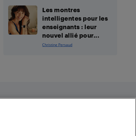
Les montres
intelligentes pour les
enseignants : leur
nouvel allié pour...
Christine Persaud
Restez connecté
Facebook
Instagram
Pinterest
LinkedIn
YouTube