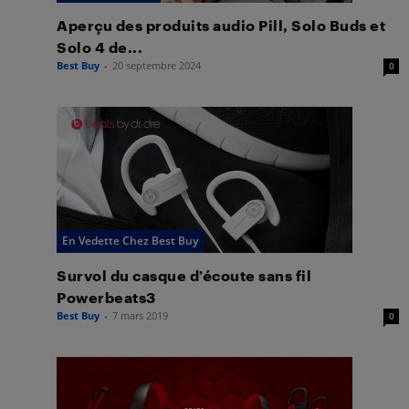
Aperçu des produits audio Pill, Solo Buds et
Solo 4 de...
Best Buy
-
20 septembre 2024
0
En Vedette Chez Best Buy
Survol du casque d’écoute sans fil
Powerbeats3
Best Buy
-
7 mars 2019
0