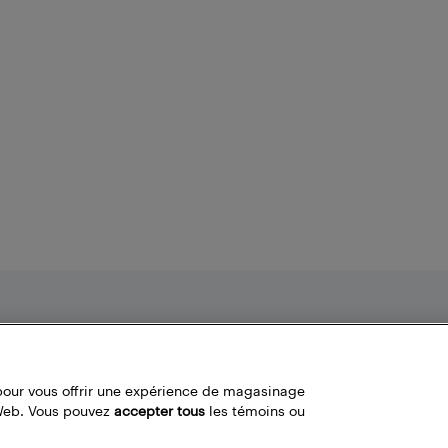
Nos politiques
Liens fréquemment utilisés
Termes et conditions
Localisateur de magasin
pour vous offrir une expérience de magasinage
Politique de confidentialité
Bestbuy.ca
 Web. Vous pouvez
accepter tous
les témoins ou
Carrières