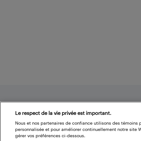
Footer
Le respect de la vie privée est important.
Nous et nos partenaires de confiance utilisons des témoins 
À propos du blogue de Best Buy
personnalisée et pour améliorer continuellement notre site
gérer vos préférences ci-dessous.
Branchez-vous à la communauté Best Buy. Vous pouvez