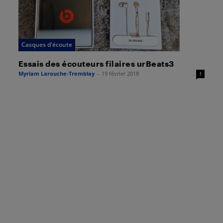
Casques d'écoute
Essais des écouteurs filaires urBeats3
Myriam Larouche-Tremblay
-
19 février 2018
1