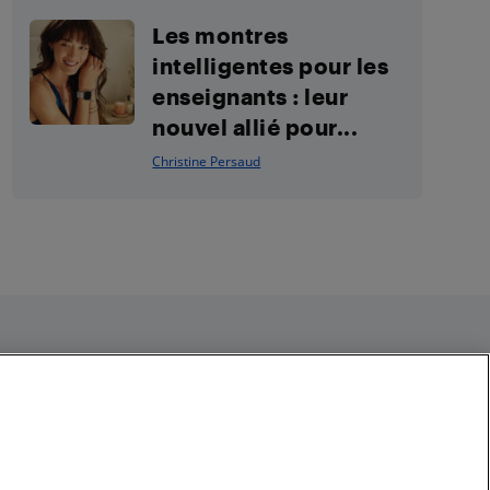
Les montres
intelligentes pour les
enseignants : leur
nouvel allié pour...
Christine Persaud
Restez connecté
Facebook
Instagram
Pinterest
LinkedIn
YouTube