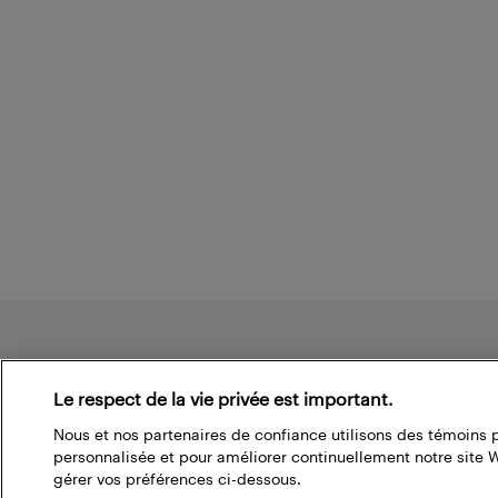
Footer
Le respect de la vie privée est important.
Nous et nos partenaires de confiance utilisons des témoins 
À propos du blogue de Best Buy
personnalisée et pour améliorer continuellement notre site
gérer vos préférences ci-dessous.
Branchez-vous à la communauté Best Buy. Vous pouvez