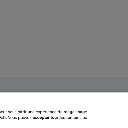
Nos politiques
Liens fréquemment utilisés
Termes et conditions
Localisateur de magasin
pour vous offrir une expérience de magasinage
Politique de confidentialité
Bestbuy.ca
 Web. Vous pouvez
accepter tous
les témoins ou
Carrières