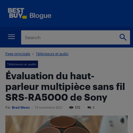
Page principale
Téléviseurs et audio
Téléviseurs et audio
Évaluation du haut-
parleur multipièce sans fil
SRS-RA5000 de Sony
Par
Brad Moon
-
19 novembre 2021
572
0