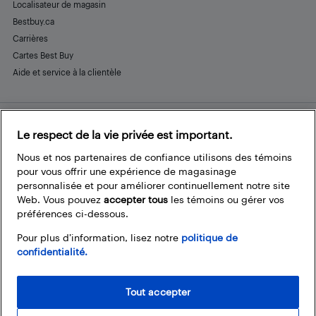
Localisateur de magasin
Bestbuy.ca
Carrières
Cartes Best Buy
Aide et service à la clientèle
Le respect de la vie privée est important.
Restez connecté
Facebook
Instagram
Pinterest
LinkedIn
YouTube
Nous et nos partenaires de confiance utilisons des témoins
pour vous offrir une expérience de magasinage
personnalisée et pour améliorer continuellement notre site
Web. Vous pouvez
accepter tous
les témoins ou gérer vos
préférences ci-dessous.
Pour plus d’information, lisez notre
politique de
confidentialité.
Tout accepter