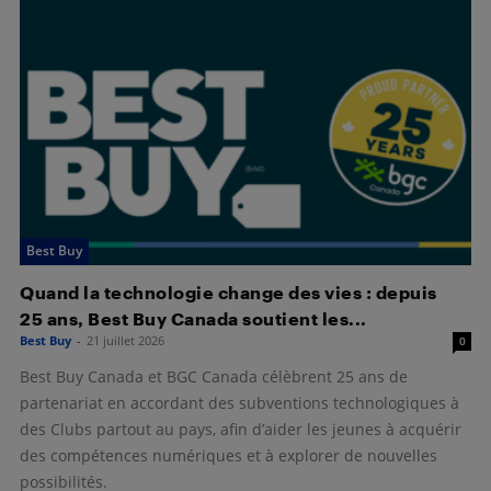
Best Buy
Quand la technologie change des vies : depuis
25 ans, Best Buy Canada soutient les...
Best Buy
-
21 juillet 2026
0
Best Buy Canada et BGC Canada célèbrent 25 ans de
partenariat en accordant des subventions technologiques à
des Clubs partout au pays, afin d’aider les jeunes à acquérir
des compétences numériques et à explorer de nouvelles
possibilités.