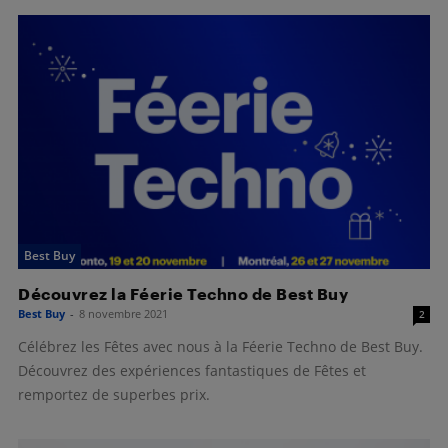
Best Buy
Découvrez la Féerie Techno de Best Buy
Best Buy
-
8 novembre 2021
2
Célébrez les Fêtes avec nous à la Féerie Techno de Best Buy.
Découvrez des expériences fantastiques de Fêtes et
remportez de superbes prix.