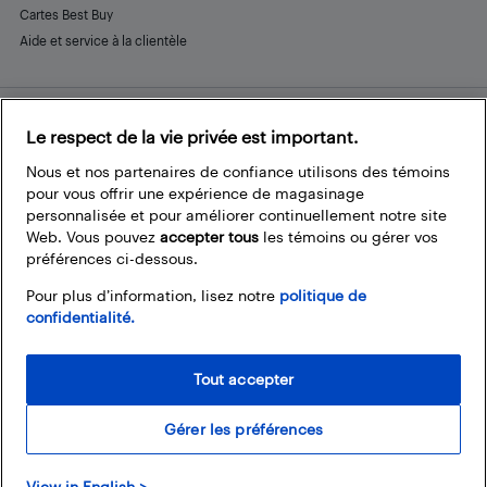
Cartes Best Buy
Aide et service à la clientèle
Le respect de la vie privée est important.
Restez connecté
Facebook
Instagram
Pinterest
LinkedIn
YouTube
Nous et nos partenaires de confiance utilisons des témoins
pour vous offrir une expérience de magasinage
personnalisée et pour améliorer continuellement notre site
Web. Vous pouvez
accepter tous
les témoins ou gérer vos
préférences ci-dessous.
Pour plus d’information, lisez notre
politique de
confidentialité.
Tout accepter
Gérer les préférences
© 2026 Magasins Best Buy Canada Ltée. Tout droits réservés. Pour usage
View in English >