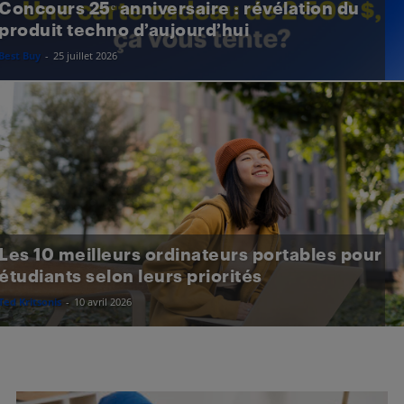
Concours 25ᵉ anniversaire : révélation du
produit techno d’aujourd’hui
Best Buy
-
25 juillet 2026
Les 10 meilleurs ordinateurs portables pour
étudiants selon leurs priorités
Ted Kritsonis
-
10 avril 2026