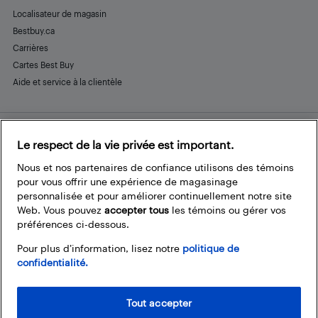
Localisateur de magasin
Bestbuy.ca
Carrières
Cartes Best Buy
Aide et service à la clientèle
Le respect de la vie privée est important.
Restez connecté
Facebook
Instagram
Pinterest
LinkedIn
YouTube
Nous et nos partenaires de confiance utilisons des témoins
pour vous offrir une expérience de magasinage
personnalisée et pour améliorer continuellement notre site
Web. Vous pouvez
accepter tous
les témoins ou gérer vos
préférences ci-dessous.
Pour plus d’information, lisez notre
politique de
confidentialité.
Tout accepter