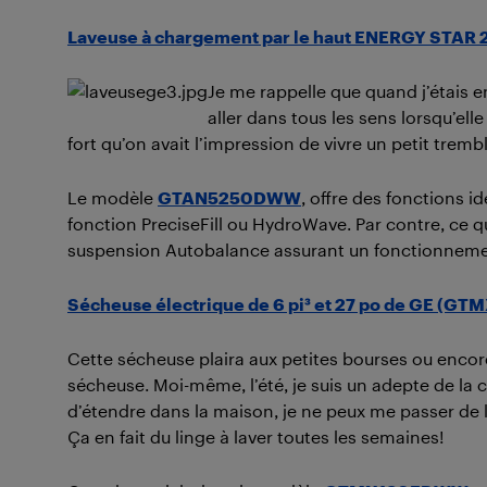
Laveuse à chargement par le haut ENERGY STAR 
Je me rappelle que quand j’étais en
aller dans tous les sens lorsqu’el
fort qu’on avait l’impression de vivre un petit trem
Le modèle
GTAN5250DWW
, offre des fonctions 
fonction
PreciseFill ou HydroWave. Par contre, ce qu
suspension Autobalance assurant un fonctionnement 
Sécheuse électrique de 6 pi³ et 27 po de GE (
Cette sécheuse plaira aux petites bourses ou encore 
sécheuse. Moi-même, l’été, je suis un adepte de la co
d’étendre dans la maison, je ne peux me passer de la
Ça en fait du linge à laver toutes les semaines!