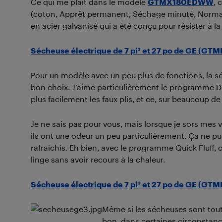
Ce qui me plait dans le modèle
GTMX180EDWW
, 
(coton, Apprêt permanent, Séchage minuté, Normal,
en acier galvanisé qui a été conçu pour résister à la
Sécheuse électrique de 7 pi³ et 27 po de GE (
Pour un modèle avec un peu plus de fonctions, la 
bon choix. J’aime particulièrement le programme De
plus facilement les faux plis, et ce, sur beaucoup de
Je ne sais pas pour vous, mais lorsque je sors mes
ils ont une odeur un peu particulièrement. Ça ne pue
rafraichis. Eh bien, avec le programme Quick Fluff, 
linge sans avoir recours à la chaleur.
Sécheuse électrique de 7 pi³ et 27 po de GE (
Même si les sécheuses sont tou
bon, dans certaines circonstances