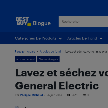
Blogue Best Buy
Catégories De Produits
Articles De Fond
Page principale
Articles de fond
Lavez et séchez votre linge plu
Articles de fond
Électroménagers
Lavez et séchez v
General Electric
Par
Philippe Michaud
-
26 juin 2014
5429
0