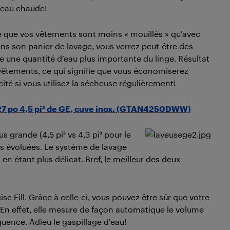
l’eau chaude!
re que vos vêtements sont moins « mouillés » qu’avec
ans son panier de lavage, vous verrez peut-être des
ire une quantité d’eau plus importante du linge. Résultat
vêtements, ce qui signifie que vous économiserez
ité si vous utilisez la sécheuse régulièrement!
27 po 4,5 pi³ de GE, cuve inox. (GTAN4250DWW)
 grande (4,5 pi³ vs 4,3 pi³ pour le
us évoluées. Le système de lavage
n étant plus délicat. Bref, le meilleur des deux
se Fill. Grâce à celle-ci, vous pouvez être sûr que votre
. En effet, elle mesure de façon automatique le volume
uence. Adieu le gaspillage d’eau!