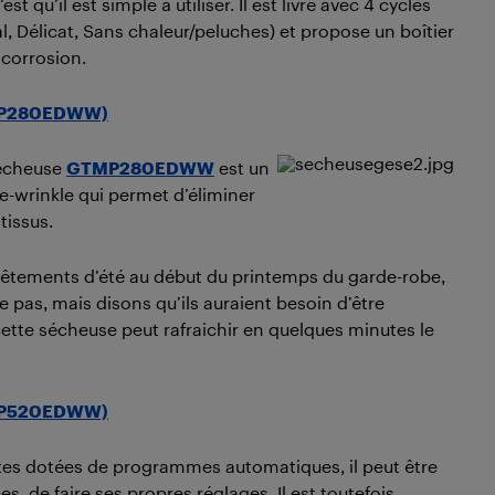
c’est qu’il est simple à utiliser. Il est livré avec 4 cycles
 Délicat, Sans chaleur/peluches) et propose un boîtier
 corrosion.
GTMP280EDWW)
sécheuse
GTMP280EDWW
est un
-wrinkle qui permet d’éliminer
 tissus.
 vêtements d’été au début du printemps du garde-robe,
 pas, mais disons qu’ils auraient besoin d’être
cette sécheuse peut rafraichir en quelques minutes le
GTMP520EDWW)
tes dotées de programmes automatiques, il peut être
, de faire ses propres réglages. Il est toutefois