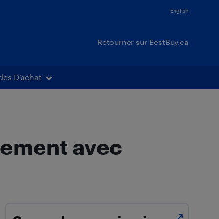
English
Retourner sur BestBuy.ca
des D’achat
acement avec