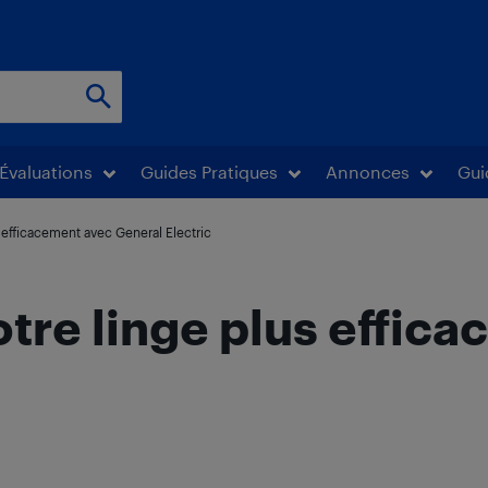
Évaluations
Guides Pratiques
Annonces
Gui
s efficacement avec General Electric
otre linge plus effic