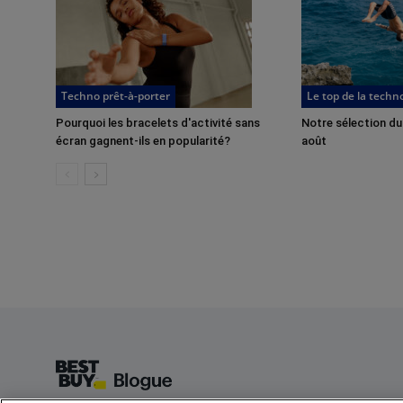
Techno prêt-à-porter
Le top de la techn
Pourquoi les bracelets d'activité sans
Notre sélection du
écran gagnent-ils en popularité?
août
Footer