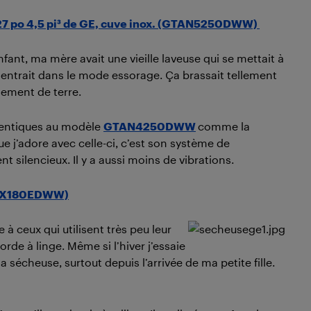
27 po 4,5 pi³ de GE, cuve inox. (GTAN5250DWW)
fant, ma mère avait une vieille laveuse qui se mettait à
le entrait dans le mode essorage. Ça brassait tellement
blement de terre.
identiques au modèle
GTAN4250DWW
comme la
e j’adore avec celle-ci, c’est son système de
silencieux. Il y a aussi moins de vibrations.
GTMX180EDWW)
à ceux qui utilisent très peu leur
rde à linge. Même si l’hiver j’essaie
 sécheuse, surtout depuis l’arrivée de ma petite fille.