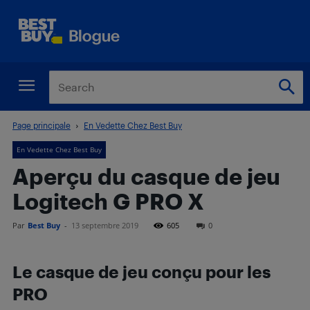
Page principale
En Vedette Chez Best Buy
En Vedette Chez Best Buy
Aperçu du casque de jeu
Logitech G PRO X
Par
Best Buy
-
13 septembre 2019
605
0
Le casque de jeu conçu pour les
PRO