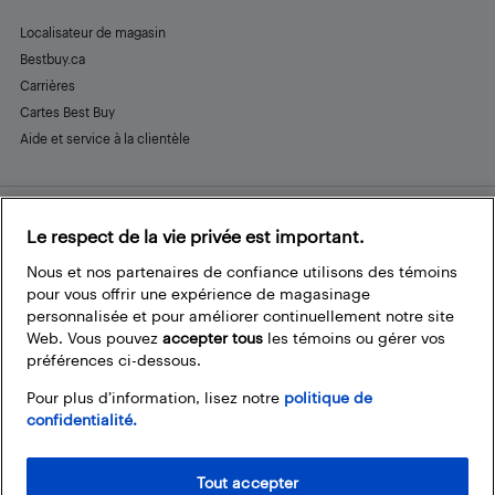
Localisateur de magasin
Bestbuy.ca
Carrières
Cartes Best Buy
Aide et service à la clientèle
Le respect de la vie privée est important.
Restez connecté
Facebook
Instagram
Pinterest
LinkedIn
YouTube
Nous et nos partenaires de confiance utilisons des témoins
pour vous offrir une expérience de magasinage
personnalisée et pour améliorer continuellement notre site
Web. Vous pouvez
accepter tous
les témoins ou gérer vos
préférences ci-dessous.
Pour plus d’information, lisez notre
politique de
confidentialité.
Tout accepter