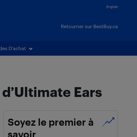
English
Retourner sur BestBuy.ca
des D’achat
d’Ultimate Ears
Soyez le premier à
savoir