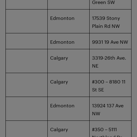
Green SW
Edmonton
17539 Stony
Plain Rd NW
Edmonton
9931 19 Ave NW
Calgary
3319-26th Ave.
NE
Calgary
#300 – 8180 11
St SE
Edmonton
13924 137 Ave
NW
Calgary
#350 – 5111