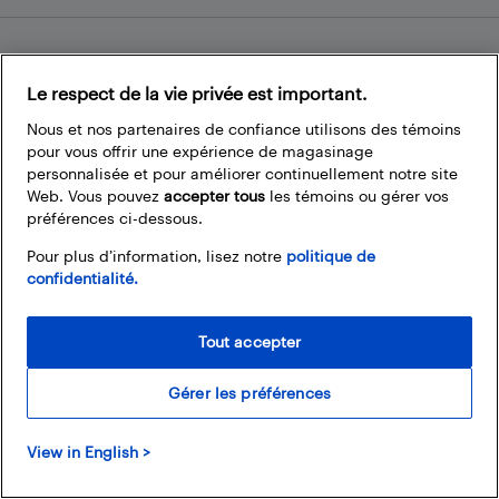
Nos politiques
Le respect de la vie privée est important.
Termes et conditions
Nous et nos partenaires de confiance utilisons des témoins
Politique de confidentialité
pour vous offrir une expérience de magasinage
personnalisée et pour améliorer continuellement notre site
Liens fréquemment utilisés
Web. Vous pouvez
accepter tous
les témoins ou gérer vos
préférences ci-dessous.
Localisateur de magasin
Pour plus d’information, lisez notre
politique de
Bestbuy.ca
confidentialité.
Carrières
Cartes Best Buy
Aide et service à la clientèle
Tout accepter
Gérer les préférences
Restez connecté
View in English >
Facebook
Instagram
Pinterest
LinkedIn
YouTube