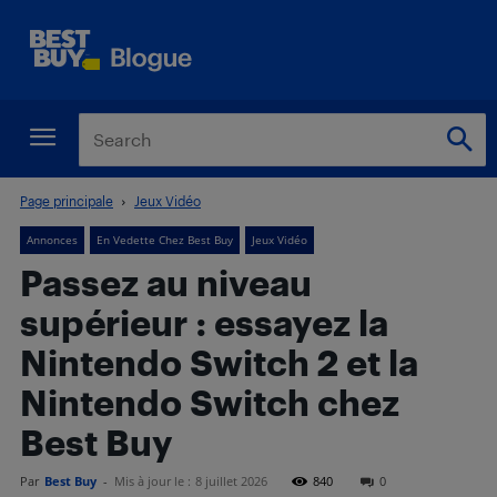
Page principale
Jeux Vidéo
Annonces
En Vedette Chez Best Buy
Jeux Vidéo
Passez au niveau
supérieur : essayez la
Nintendo Switch 2 et la
Nintendo Switch chez
Best Buy
Par
Best Buy
-
Mis à jour le :
8 juillet 2026
840
0