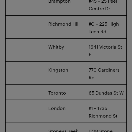
Brampton
#45 – 25 Peel
Centre Dr
Richmond Hill
#C – 225 High
Tech Rd
Whitby
1641 Victoria St
E
Kingston
770 Gardiners
Rd
Toronto
65 Dundas St W
London
#1 – 1735
Richmond St
Stoney Creek
1778 Stone