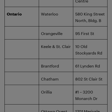
Centre
Ontario
Waterloo
580 King Street
North, Bldg. B
Orangeville
95 First St
Keele & St. Clair
10 Old
Stockyards Rd
Brantford
61 Lynden Rd
Chatham
802 St Clair St
Orillia
#1 – 3200
Monarch Dr
Ottawa Ouest
1701 Merivale