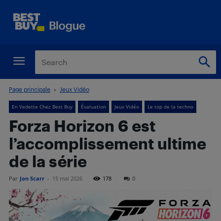
Page principale
Jeux Vidéo
En Vedette Chez Best Buy
Évaluation
Jeux Vidéo
Le top de la techno
Forza Horizon 6 est
l’accomplissement ultime
de la série
Par
Jon Scarr
-
15 mai 2026
178
0