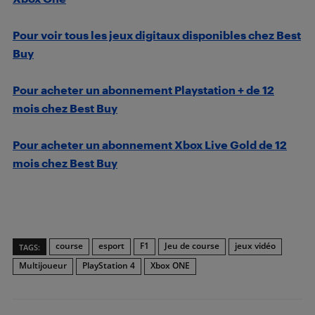
Pour voir tous les jeux digitaux disponibles chez Best
Buy
Pour acheter un abonnement Playstation + de 12
mois chez Best Buy
Pour acheter un abonnement Xbox Live Gold de 12
mois chez Best Buy
course
esport
F1
Jeu de course
jeux vidéo
TAGS:
Multijoueur
PlayStation 4
Xbox ONE