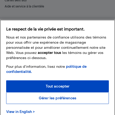
Aide et service à la clientèle
Le respect de la vie privée est important.
Restez connecté
Facebook
Instagram
Pinterest
LinkedIn
YouTube
Nous et nos partenaires de confiance utilisons des témoins
pour vous offrir une expérience de magasinage
personnalisée et pour améliorer continuellement notre site
Web. Vous pouvez
accepter tous
les témoins ou gérer vos
préférences ci-dessous.
Pour plus d’information, lisez notre
politique de
confidentialité.
Tout accepter
Gérer les préférences
© 2026 Magasins Best Buy Canada Ltée. Tout droits réservés. Pour usage
View in English >