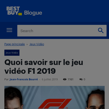
Page principale
Jeux Vidéo
Jeux Vidéo
Quoi savoir sur le jeu
vidéo F1 2019
Par
Jean-Francois Bourré
-
6 juillet 2019
1161
0