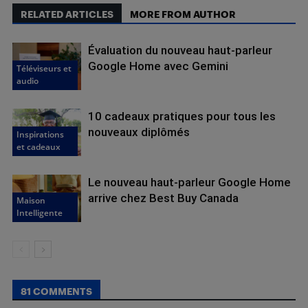
RELATED ARTICLES
MORE FROM AUTHOR
Évaluation du nouveau haut-parleur
Google Home avec Gemini
Téléviseurs et
audio
10 cadeaux pratiques pour tous les
nouveaux diplômés
Inspirations
et cadeaux
Le nouveau haut-parleur Google Home
arrive chez Best Buy Canada
Maison
Intelligente
81 COMMENTS