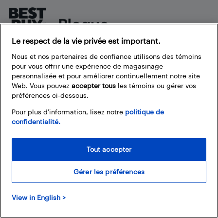
Le respect de la vie privée est important.
À propos du blogue de Best Buy
Nous et nos partenaires de confiance utilisons des témoins
pour vous offrir une expérience de magasinage
Branchez-vous à la communauté Best Buy. Vous pouvez y
personnalisée et pour améliorer continuellement notre site
trouver de super articles, participer à des concours et
Web. Vous pouvez
accepter tous
les témoins ou gérer vos
rejoindre la discussion en proposant vos commentaires.
préférences ci-dessous.
Partagez vos trucs et conseils sur la technologie, et consultez
les impressions des autres personnes sur les produits
Pour plus d’information, lisez notre
politique de
confidentialité.
disponibles chez Best Buy.
Tout accepter
Nos politiques
Gérer les préférences
Termes et conditions
View in English >
Politique de confidentialité