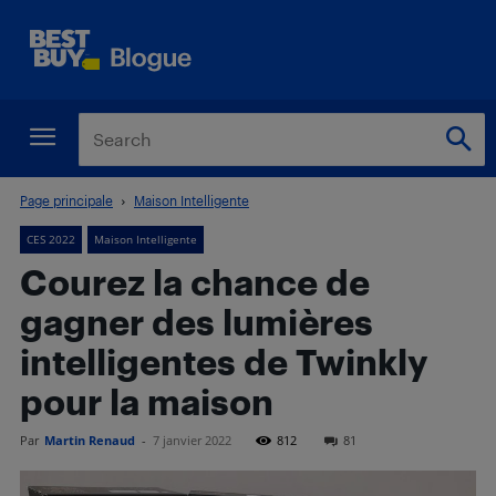
Page principale
Maison Intelligente
CES 2022
Maison Intelligente
Courez la chance de
gagner des lumières
intelligentes de Twinkly
pour la maison
Par
Martin Renaud
-
7 janvier 2022
812
81