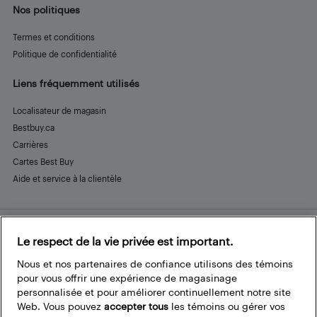
Nos politiques
Termes et conditions
Politique de confidentialité
Liens fréquemment utilisés
Localisateur de magasin
Bestbuy.ca
Carrières
Cartes Best Buy
Aide et service à la clientèle
Le respect de la vie privée est important.
Restez connecté
Facebook
Instagram
Pinterest
LinkedIn
YouTube
Nous et nos partenaires de confiance utilisons des témoins
pour vous offrir une expérience de magasinage
personnalisée et pour améliorer continuellement notre site
Web. Vous pouvez
accepter tous
les témoins ou gérer vos