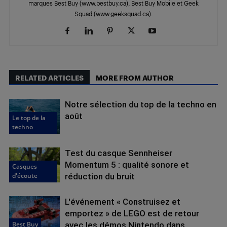
marques Best Buy (www.bestbuy.ca), Best Buy Mobile et Geek
Squad (www.geeksquad.ca).
RELATED ARTICLES
MORE FROM AUTHOR
Notre sélection du top de la techno en
août
Le top de la
techno
Test du casque Sennheiser
Momentum 5 : qualité sonore et
Casques
d'écoute
réduction du bruit
L'événement « Construisez et
emportez » de LEGO est de retour
Best Buy
avec les démos Nintendo dans