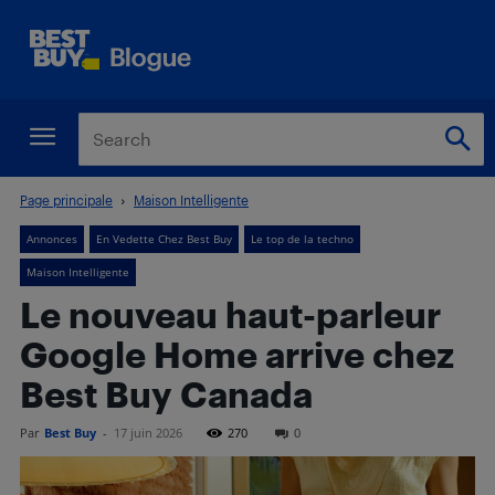
Page principale
Maison Intelligente
Annonces
En Vedette Chez Best Buy
Le top de la techno
Maison Intelligente
Le nouveau haut-parleur
Google Home arrive chez
Best Buy Canada
Par
Best Buy
-
17 juin 2026
270
0