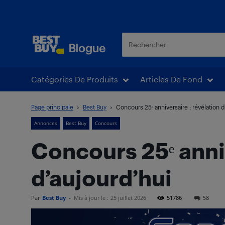
Blogue Best Buy
Catégories De Produits
Articles De Fond
Page principale
Best Buy
Concours 25ᵉ anniversaire : révélation 
Annonces
Best Buy
Concours
Concours 25ᵉ anni
d’aujourd’hui
Par
Best Buy
-
Mis à jour le :
25 juillet 2026
51786
58