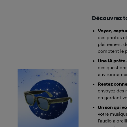
Découvrez to
Voyez, captur
des photos et
pleinement d
comptent le p
Une IA prête 
des questions,
environnemen
Restez conne
envoyez des 
en gardant vo
Un son qui v
votre musique
l’audio à orei