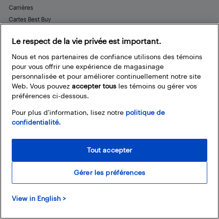
Carrières
Cartes Best Buy
Aide et service à la clientèle
Le respect de la vie privée est important.
Nous et nos partenaires de confiance utilisons des témoins
pour vous offrir une expérience de magasinage
Restez connecté
personnalisée et pour améliorer continuellement notre site
Web. Vous pouvez
accepter tous
les témoins ou gérer vos
Facebook
Instagram
Pinterest
LinkedIn
YouTube
préférences ci-dessous.
Pour plus d’information, lisez notre
politique de
confidentialité.
Tout accepter
Gérer les préférences
View in English >