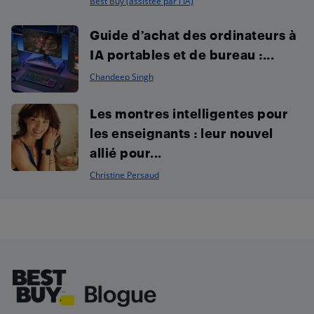
Best Buy (assistée par l'IA)
Guide d’achat des ordinateurs à
IA portables et de bureau :...
Chandeep Singh
Les montres intelligentes pour
les enseignants : leur nouvel
allié pour...
Christine Persaud
Footer