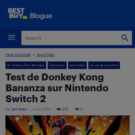
Page principale
Jeux Vidéo
En Vedette Chez Best Buy
Évaluation
Jeux Vidéo
Le top de la techno
Test de Donkey Kong
Bananza sur Nintendo
Switch 2
Par
Jon Scarr
-
1 août 2025
212
0