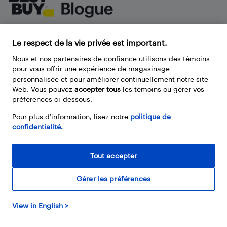
À propos du blogue de Best Buy
Le respect de la vie privée est important.
Branchez-vous à la communauté Best Buy. Vous pouvez y
Nous et nos partenaires de confiance utilisons des témoins
trouver de super articles, participer à des concours et
pour vous offrir une expérience de magasinage
rejoindre la discussion en proposant vos commentaires.
personnalisée et pour améliorer continuellement notre site
Partagez vos trucs et conseils sur la technologie, et consultez
Web. Vous pouvez
accepter tous
les témoins ou gérer vos
les impressions des autres personnes sur les produits
préférences ci-dessous.
disponibles chez Best Buy.
Pour plus d’information, lisez notre
politique de
confidentialité.
Tout accepter
Nos politiques
Gérer les préférences
Termes et conditions
Politique de confidentialité
View in English >
Liens fréquemment utilisés