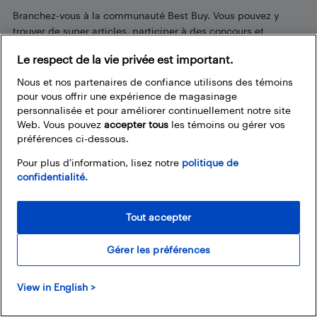
Branchez-vous à la communauté Best Buy. Vous pouvez y
trouver de super articles, participer à des concours et
rejoindre la discussion en proposant vos commentaires.
Le respect de la vie privée est important.
Partagez vos trucs et conseils sur la technologie, et consultez
les impressions des autres personnes sur les produits
Nous et nos partenaires de confiance utilisons des témoins
disponibles chez Best Buy.
pour vous offrir une expérience de magasinage
personnalisée et pour améliorer continuellement notre site
Web. Vous pouvez
accepter tous
les témoins ou gérer vos
préférences ci-dessous.
Pour plus d’information, lisez notre
politique de
Nos politiques
confidentialité.
Termes et conditions
Politique de confidentialité
Tout accepter
Liens fréquemment utilisés
Gérer les préférences
Localisateur de magasin
Bestbuy.ca
View in English >
Carrières
Cartes Best Buy