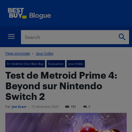
Page principale
Jeux Vidéo
En Vedette Chez Best Buy
Évaluation
Jeux Vidéo
Test de Metroid Prime 4:
Beyond sur Nintendo
Switch 2
Par
Jon Scarr
-
15 décembre 2025
191
0