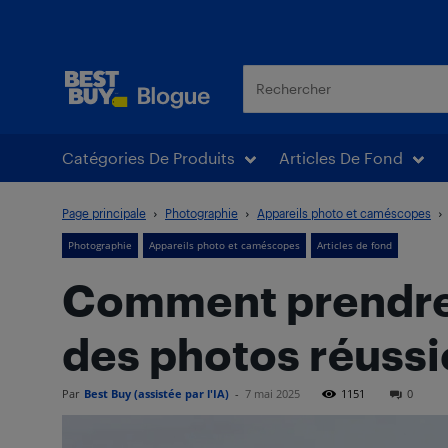
Blogue Best Buy
Catégories De Produits
Articles De Fond
Page principale
Photographie
Appareils photo et caméscopes
Photographie
Appareils photo et caméscopes
Articles de fond
Comment prendre d
des photos réussi
Par
Best Buy (assistée par l'IA)
-
7 mai 2025
1151
0