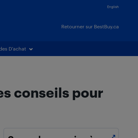
English
Retourner sur BestBuy.ca
des D’achat
s conseils pour