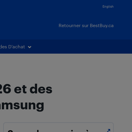
English
Retourner sur BestBuy.ca
des D’achat
6 et des
Samsung