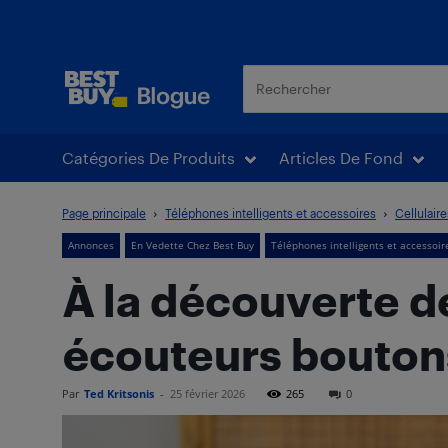
Blogue Best Buy
Catégories De Produits
Articles De Fond
Page principale
Téléphones intelligents et accessoires
Cellulaire
Annonces
En Vedette Chez Best Buy
Téléphones intelligents et accessoir
À la découverte d
écouteurs bouton
Par
Ted Kritsonis
-
25 février 2026
265
0