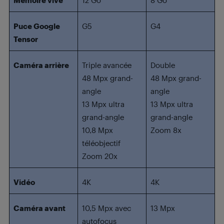
Mémoire vive
12 Go
8 Go
Puce Google
G5
G4
Tensor
Caméra arrière
Triple avancée
Double
48 Mpx grand-
48 Mpx grand-
angle
angle
13 Mpx ultra
13 Mpx ultra
grand-angle
grand-angle
10,8 Mpx
Zoom 8x
téléobjectif
Zoom 20x
Vidéo
4K
4K
Caméra avant
10,5 Mpx avec
13 Mpx
autofocus