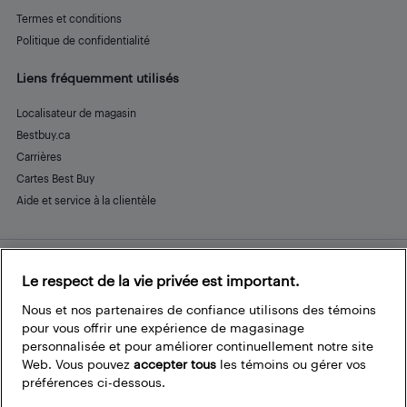
Termes et conditions
Politique de confidentialité
Liens fréquemment utilisés
Localisateur de magasin
Bestbuy.ca
Carrières
Cartes Best Buy
Aide et service à la clientèle
Le respect de la vie privée est important.
Restez connecté
Facebook
Instagram
Pinterest
LinkedIn
YouTube
Nous et nos partenaires de confiance utilisons des témoins
pour vous offrir une expérience de magasinage
personnalisée et pour améliorer continuellement notre site
Web. Vous pouvez
accepter tous
les témoins ou gérer vos
préférences ci-dessous.