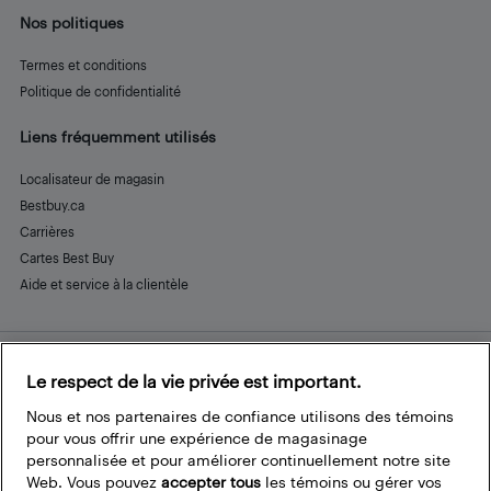
Nos politiques
Termes et conditions
Politique de confidentialité
Liens fréquemment utilisés
Localisateur de magasin
Bestbuy.ca
Carrières
Cartes Best Buy
Aide et service à la clientèle
Le respect de la vie privée est important.
Restez connecté
Facebook
Instagram
Pinterest
LinkedIn
YouTube
Nous et nos partenaires de confiance utilisons des témoins
pour vous offrir une expérience de magasinage
personnalisée et pour améliorer continuellement notre site
Web. Vous pouvez
accepter tous
les témoins ou gérer vos