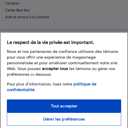
Carrières
Cartes Best Buy
Aide et service à la clientèle
Le respect de la vie privée est important.
Restez connecté
Facebook
Instagram
Pinterest
LinkedIn
YouTube
Nous et nos partenaires de confiance utilisons des témoins
pour vous offrir une expérience de magasinage
personnalisée et pour améliorer continuellement notre site
Web. Vous pouvez
accepter tous
les témoins ou gérer vos
préférences ci-dessous.
Pour plus d’information, lisez notre
politique de
confidentialité.
Tout accepter
Gérer les préférences