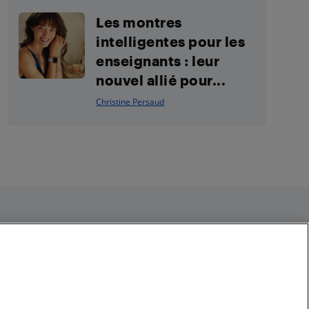
Les montres
intelligentes pour les
enseignants : leur
nouvel allié pour...
Christine Persaud
Restez connecté
Facebook
Instagram
Pinterest
LinkedIn
YouTube