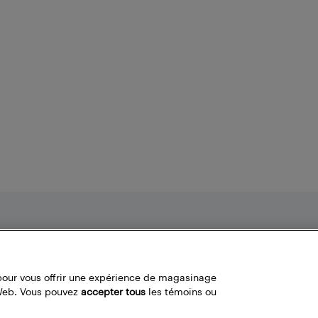
Nos politiques
Liens fréquemment utilisés
Termes et conditions
Localisateur de magasin
pour vous offrir une expérience de magasinage
Politique de confidentialité
Bestbuy.ca
 Web. Vous pouvez
accepter tous
les témoins ou
Carrières