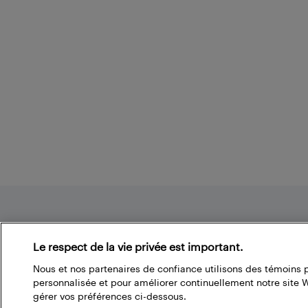
Footer
Le respect de la vie privée est important.
Nous et nos partenaires de confiance utilisons des témoins 
À propos du blogue de Best Buy
personnalisée et pour améliorer continuellement notre site
gérer vos préférences ci-dessous.
Branchez-vous à la communauté Best Buy. Vous pouvez