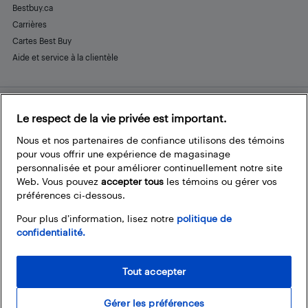
Bestbuy.ca
Carrières
Cartes Best Buy
Aide et service à la clientèle
Le respect de la vie privée est important.
Restez connecté
Facebook
Instagram
Pinterest
LinkedIn
YouTube
Nous et nos partenaires de confiance utilisons des témoins
pour vous offrir une expérience de magasinage
personnalisée et pour améliorer continuellement notre site
Web. Vous pouvez
accepter tous
les témoins ou gérer vos
préférences ci-dessous.
Pour plus d’information, lisez notre
politique de
confidentialité.
Tout accepter
Gérer les préférences