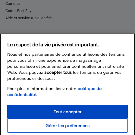
Carrières
Cartes Best Buy
Aide et service à la clientèle
Le respect de la vie privée est important.
Restez connecté
Facebook
Instagram
Pinterest
LinkedIn
YouTube
Nous et nos partenaires de confiance utilisons des témoins
pour vous offrir une expérience de magasinage
personnalisée et pour améliorer continuellement notre site
Web. Vous pouvez
accepter tous
les témoins ou gérer vos
préférences ci-dessous.
Pour plus d’information, lisez notre
politique de
confidentialité.
Tout accepter
Gérer les préférences