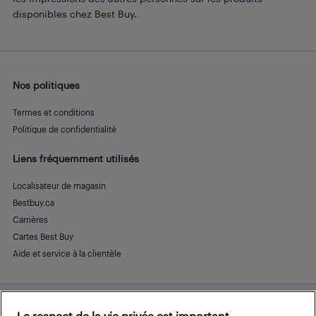
disponibles chez Best Buy.
Nos politiques
Termes et conditions
Politique de confidentialité
Liens fréquemment utilisés
Localisateur de magasin
Bestbuy.ca
Carrières
Cartes Best Buy
Aide et service à la clientèle
Le respect de la vie privée est important.