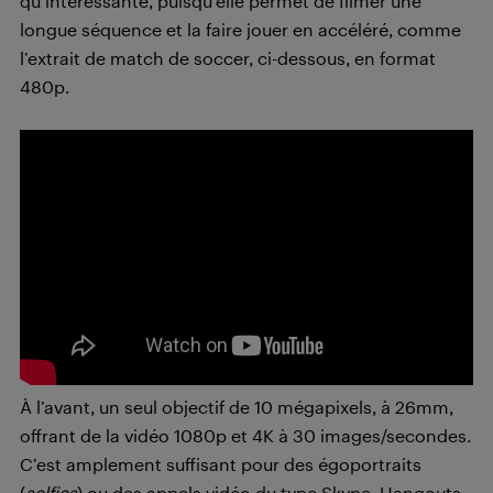
qu’intéressante, puisqu’elle permet de filmer une
longue séquence et la faire jouer en accéléré, comme
l’extrait de match de soccer, ci-dessous, en format
480p.
À l’avant, un seul objectif de 10 mégapixels, à 26mm,
offrant de la vidéo 1080p et 4K à 30 images/secondes.
C’est amplement suffisant pour des égoportraits
(
selfies
) ou des appels vidéo du type Skype, Hangouts