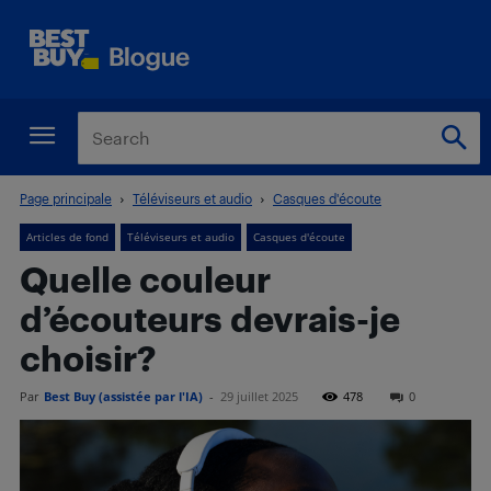
Page principale
Téléviseurs et audio
Casques d'écoute
Articles de fond
Téléviseurs et audio
Casques d'écoute
Quelle couleur
d’écouteurs devrais-je
choisir?
Par
Best Buy (assistée par l'IA)
-
29 juillet 2025
478
0