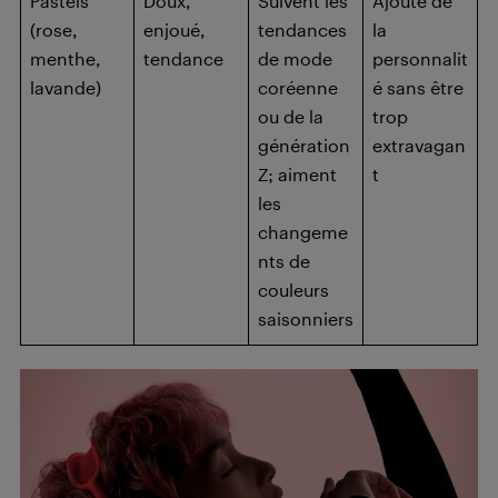
Pastels
Doux,
Suivent les
Ajoute de
(rose,
enjoué,
tendances
la
menthe,
tendance
de mode
personnalit
lavande)
coréenne
é sans être
ou de la
trop
génération
extravagan
Z; aiment
t
les
changeme
nts de
couleurs
saisonniers