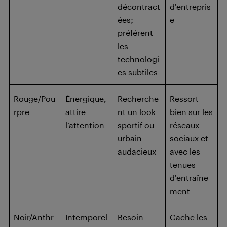
décontract
d’entrepris
ées;
e
préférent
les
technologi
es subtiles
Rouge/Pou
Énergique,
Recherche
Ressort
rpre
attire
nt un look
bien sur les
l’attention
sportif ou
réseaux
urbain
sociaux et
audacieux
avec les
tenues
d’entraîne
ment
Noir/Anthr
Intemporel
Besoin
Cache les