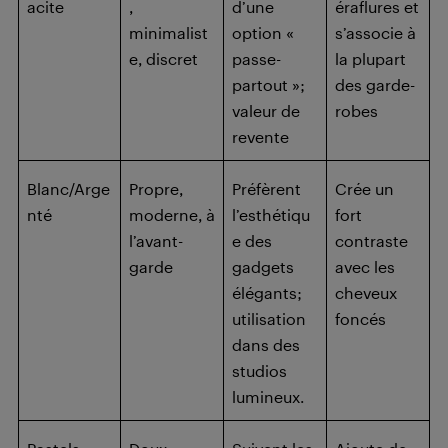
acite
,
d’une
éraflures et
minimalist
option «
s’associe à
e, discret
passe-
la plupart
partout »;
des garde-
valeur de
robes
revente
Blanc/Arge
Propre,
Préfèrent
Crée un
nté
moderne, à
l’esthétiqu
fort
l’avant-
e des
contraste
garde
gadgets
avec les
élégants;
cheveux
utilisation
foncés
dans des
studios
lumineux.