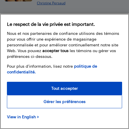
Christine Persaud
Le respect de la vie privée est important.
Footer
Nous et nos partenaires de confiance utilisons des témoins
pour vous offrir une expérience de magasinage
personnalisée et pour améliorer continuellement notre site
Web. Vous pouvez
accepter tous
les témoins ou gérer vos
préférences ci-dessous.
Pour plus d’information, lisez notre
politique de
À propos du blogue de Best Buy
confidentialité.
Branchez-vous à la communauté Best Buy. Vous pouvez y
trouver de super articles, participer à des concours et
Tout accepter
rejoindre la discussion en proposant vos commentaires.
Partagez vos trucs et conseils sur la technologie, et consultez
Gérer les préférences
les impressions des autres personnes sur les produits
disponibles chez Best Buy.
View in English >