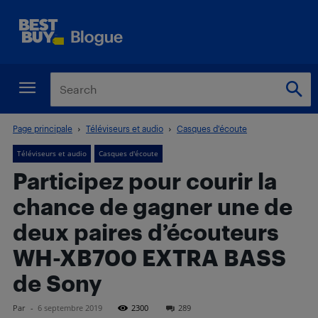
Page principale
Téléviseurs et audio
Casques d'écoute
Téléviseurs et audio
Casques d'écoute
Participez pour courir la
chance de gagner une de
deux paires d’écouteurs
WH-XB700 EXTRA BASS
de Sony
Par
-
6 septembre 2019
2300
289