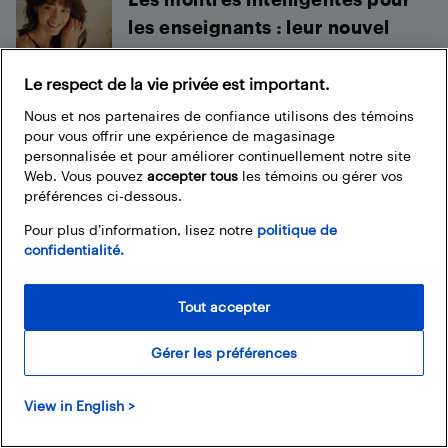
les enseignants : leur nouvel
allié pour...
Le respect de la vie privée est important.
Christine Persaud
Nous et nos partenaires de confiance utilisons des témoins
pour vous offrir une expérience de magasinage
personnalisée et pour améliorer continuellement notre site
Web. Vous pouvez
accepter tous
les témoins ou gérer vos
Footer
préférences ci-dessous.
Pour plus d’information, lisez notre
politique de
confidentialité.
Tout accepter
À propos du blogue de Best Buy
Branchez-vous à la communauté Best Buy. Vous pouvez y
Gérer les préférences
trouver de super articles, participer à des concours et
rejoindre la discussion en proposant vos commentaires.
View in English >
Partagez vos trucs et conseils sur la technologie, et consultez
les impressions des autres personnes sur les produits