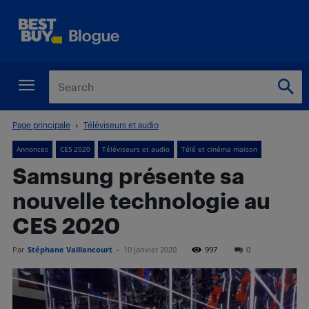
Page principale
Téléviseurs et audio
Annonces
CES 2020
Téléviseurs et audio
Télé et cinéma maison
Samsung présente sa
nouvelle technologie au
CES 2020
Par
Stéphane Vaillancourt
-
10 janvier 2020
997
0