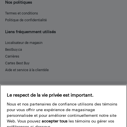
Nos politiques
Termes et conditions
Politique de confidentialité
Liens fréquemment utilisés
Localisateur de magasin
Bestbuy.ca
Carrières
Cartes Best Buy
Aide et service à la clientèle
Le respect de la vie privée est important.
Restez connecté
Facebook
Instagram
Pinterest
LinkedIn
YouTube
Nous et nos partenaires de confiance utilisons des témoins
pour vous offrir une expérience de magasinage
personnalisée et pour améliorer continuellement notre site
Web. Vous pouvez
accepter tous
les témoins ou gérer vos
préférences ci-dessous.