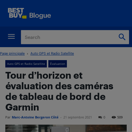
Page principale
Auto GPS et Radio Satellite
Auto GPS et Radio Satellite
Évaluation
Tour d’horizon et
évaluation des caméras
de tableau de bord de
Garmin
Par
Marc-Antoine Bergeron Côté
-
21 septembre 2021
0
509