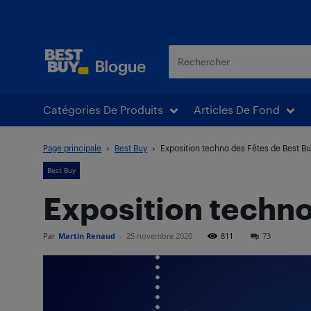
Blogue Best Buy
Catégories De Produits
Articles De Fond
Page principale
Best Buy
Exposition techno des Fêtes de Best B
Best Buy
Exposition techno
Par
Martin Renaud
-
25 novembre 2020
811
73