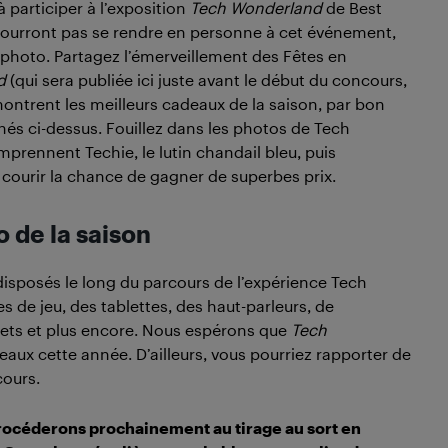
 participer à l’exposition
Tech Wonderland
de Best
pourront pas se rendre en personne à cet événement,
n photo. Partagez l’émerveillement des Fêtes en
d
(qui sera publiée ici juste avant le début du concours,
trent les meilleurs cadeaux de la saison, par bon
s ci-dessus. Fouillez dans les photos de Tech
prennent Techie, le lutin chandail bleu, puis
 courir la chance de gagner de superbes prix.
o de la saison
isposés le long du parcours de l’expérience Tech
 de jeu, des tablettes, des haut-parleurs, de
ouets et plus encore. Nous espérons que
Tech
eaux cette année. D’ailleurs, vous pourriez rapporter de
cours.
rocéderons prochainement au tirage au sort en