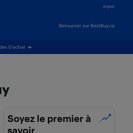
English
Retourner sur BestBuy.ca
des D’achat
uy
Soyez le premier à
savoir