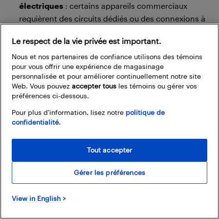
électriques
: certains appareils commerciaux
requièrent des circuits dédiés ou des connexions à
haute tension, ce qui peut obliger à faire appel à un
Le respect de la vie privée est important.
électricien agréé.
Nous et nos partenaires de confiance utilisons des témoins
Taille et exigences de ventilation
: les appareils
pour vous offrir une expérience de magasinage
commerciaux sont souvent plus profonds, plus
personnalisée et pour améliorer continuellement notre site
Web. Vous pouvez
accepter tous
les témoins ou gérer vos
hauts et plus lourds que leurs équivalents
préférences ci-dessous.
résidentiels. Un mélangeur commercial peut
nécessiter un plan de travail renforcé ou un espace
Pour plus d’information, lisez notre
politique de
confidentialité.
au sol dédié. Certains équipements de cuisson
commerciaux exigent également des dégagements
Tout accepter
spécifiques pour la ventilation, que les hottes
résidentielles standard ne peuvent pas toujours
Gérer les préférences
assurer.
Certaines garanties sont conçues pour un usage
View in English >
professionnel
: certains appareils commerciaux
bénéficient de garanties réservées à un usage en