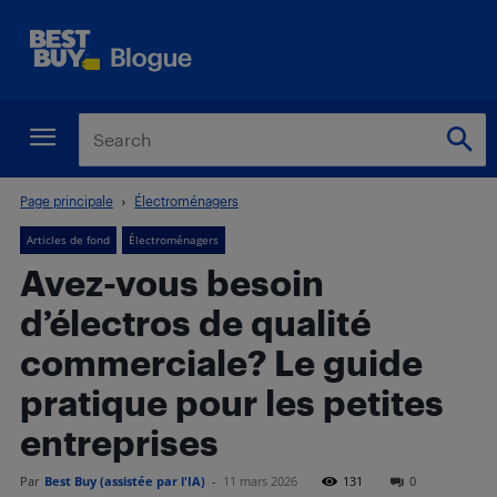
Page principale
Électroménagers
Articles de fond
Électroménagers
Avez-vous besoin
d’électros de qualité
commerciale? Le guide
pratique pour les petites
entreprises
Par
Best Buy (assistée par l'IA)
-
11 mars 2026
131
0