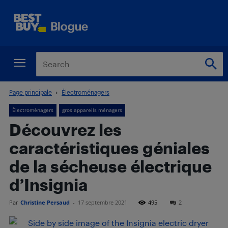
Page principale
Électroménagers
Électroménagers
gros appareils ménagers
Découvrez les
caractéristiques géniales
de la sécheuse électrique
d’Insignia
Par
Christine Persaud
-
17 septembre 2021
495
2