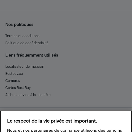
Nos politiques
Termes et conditions
Politique de confidentialité
Liens fréquemment utilisés
Localisateur de magasin
Bestbuy.ca
Carrières
Cartes Best Buy
Aide et service à la clientèle
Le respect de la vie privée est important.
Restez connecté
Facebook
Instagram
Pinterest
LinkedIn
YouTube
Nous et nos partenaires de confiance utilisons des témoins