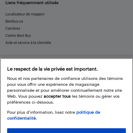
Liens fréquemment utilisés
Localisateur de magasin
Bestbuy.ca
Carrières
Cartes Best Buy
Aide et service à la clientèle
Le respect de la vie privée est important.
Restez connecté
Facebook
Instagram
Pinterest
LinkedIn
YouTube
Nous et nos partenaires de confiance utilisons des témoins
pour vous offrir une expérience de magasinage
personnalisée et pour améliorer continuellement notre site
Web. Vous pouvez
accepter tous
les témoins ou gérer vos
préférences ci-dessous.
Pour plus d’information, lisez notre
politique de
confidentialité.