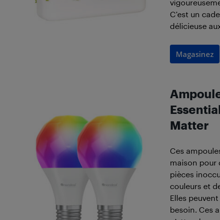
vigoureusemen
C’est un cade
délicieuse au
Magasinez
Ampoule 
Essentia
Matter
Ces ampoules 
maison pour q
pièces inoccu
couleurs et d
Elles peuvent
besoin. Ces a