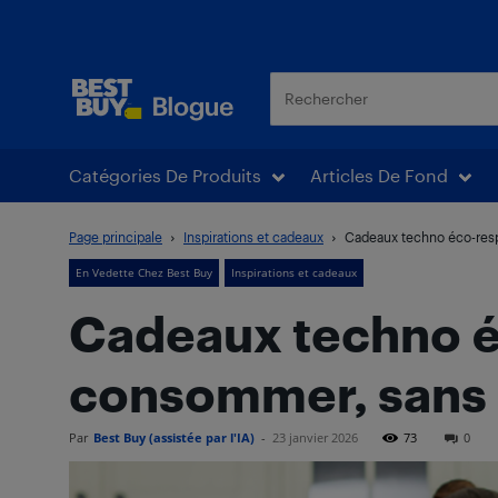
Blogue Best Buy
Catégories De Produits
Articles De Fond
Page principale
Inspirations et cadeaux
Cadeaux techno éco-res
En Vedette Chez Best Buy
Inspirations et cadeaux
Cadeaux techno é
consommer, sans
Par
Best Buy (assistée par l'IA)
-
23 janvier 2026
73
0