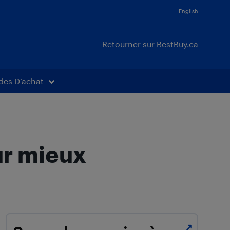
English
Retourner sur BestBuy.ca
des D’achat
ur mieux