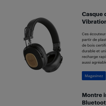
Casque d
Vibratio
Ces écouteurs
partir de pla
de bois certi
durable et un
recharge rapi
aussi agréabl
Magasinez
Montre i
Bluetoot