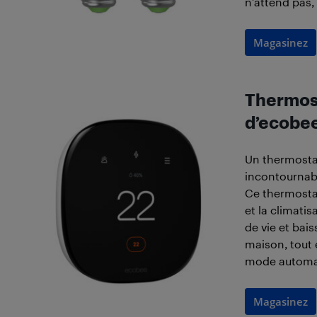
n’attend pas, 
Magasinez
Thermost
d’ecobe
Un thermostat
incontournable
Ce thermosta
et la climati
de vie et bai
maison, tout
mode automa
Magasinez