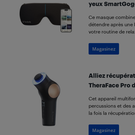
yeux SmartGog
Ce masque combine v
détendre après une l
votre routine de rela
Magasinez
Alliez récupérat
TheraFace Pro 
Cet appareil multif
percussions et des a
la fois la récupérati
Magasinez