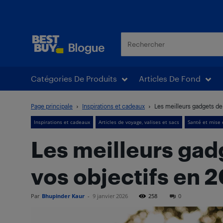
Blogue Best Buy
Catégories De Produits
Articles De Fond
Page principale
Inspirations et cadeaux
Les meilleurs gadgets de 
Inspirations et cadeaux
Articles de voyage, valises et sacs
Santé et mise
Les meilleurs gad
vos objectifs en 
Par
Bhupinder Kaur
-
9 janvier 2026
258
0