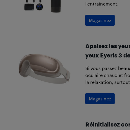
l’entraînement.
Magasinez
Apaisez les yeu
yeux Eyeris 3 
Si vous passez beau
oculaire chaud et fro
la relaxation, surtou
Magasinez
Réinitialisez co