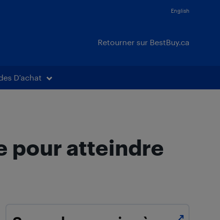
English
Retourner sur BestBuy.ca
des D’achat
e pour atteindre