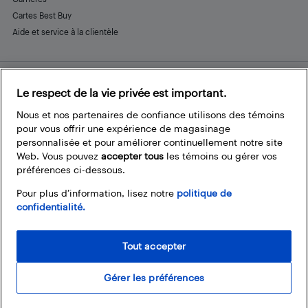
Cartes Best Buy
Aide et service à la clientèle
Le respect de la vie privée est important.
Restez connecté
Facebook
Instagram
Pinterest
LinkedIn
YouTube
Nous et nos partenaires de confiance utilisons des témoins
pour vous offrir une expérience de magasinage
personnalisée et pour améliorer continuellement notre site
Web. Vous pouvez
accepter tous
les témoins ou gérer vos
préférences ci-dessous.
Pour plus d’information, lisez notre
politique de
confidentialité.
Tout accepter
Gérer les préférences