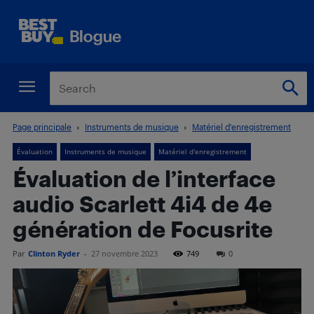
Page principale
Instruments de musique
Matériel d'enregistrement
Évaluation
Instruments de musique
Matériel d'enregistrement
Évaluation de l’interface
audio Scarlett 4i4 de 4e
génération de Focusrite
Par
Clinton Ryder
-
27 novembre 2023
749
0