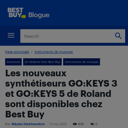
Page principale
Instruments de musique
Annonces
En Vedette Chez Best Buy
Instruments de musique
Les nouveaux
synthétiseurs GO:KEYS 3
et GO:KEYS 5 de Roland
sont disponibles chez
Best Buy
Par
Nikolai Olekhnovitch
-
15 mai 2024
610
0