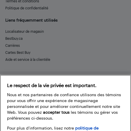
Termes et conditions
Politique de confidentialité
Liens fréquemment utilisés
Localisateur de magasin
Bestbuy.ca
Carrières
Cartes Best Buy
Aide et service à la clientèle
Le respect de la vie privée est important.
Restez connecté
Facebook
Instagram
Pinterest
LinkedIn
YouTube
Nous et nos partenaires de confiance utilisons des témoins
pour vous offrir une expérience de magasinage
personnalisée et pour améliorer continuellement notre site
Web. Vous pouvez
accepter tous
les témoins ou gérer vos
préférences ci-dessous.
Pour plus d’information, lisez notre
politique de