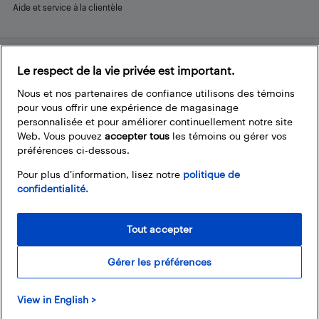
Aide et service à la clientèle
Le respect de la vie privée est important.
Restez connecté
Facebook
Instagram
Pinterest
LinkedIn
YouTube
Nous et nos partenaires de confiance utilisons des témoins
pour vous offrir une expérience de magasinage
personnalisée et pour améliorer continuellement notre site
Web. Vous pouvez
accepter tous
les témoins ou gérer vos
préférences ci-dessous.
Pour plus d’information, lisez notre
politique de
confidentialité.
Tout accepter
Gérer les préférences
© 2026 Magasins Best Buy Canada Ltée. Tout droits réservés. Pour usage
View in English >
personnel et non commercial seulement.