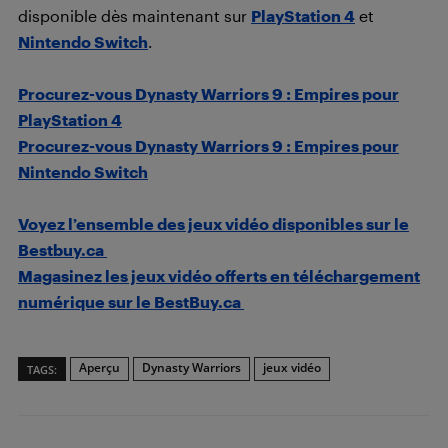
disponible dès maintenant sur
PlayStation 4
et
Nintendo Switch
.
Procurez-vous Dynasty Warriors 9 : Empires pour
PlayStation 4
Procurez-vous
Dynasty Warriors 9 : Empires
pour
Nintendo Switch
Voyez l’ensemble des jeux vidéo disponibles sur le
Bestbuy.ca
Magasinez les jeux vidéo offerts en téléchargement
numérique sur le BestBuy.ca
Aperçu
Dynasty Warriors
jeux vidéo
TAGS: