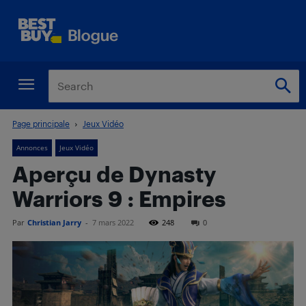
Page principale
Jeux Vidéo
Annonces
Jeux Vidéo
Aperçu de Dynasty
Warriors 9 : Empires
Par
Christian Jarry
-
7 mars 2022
248
0