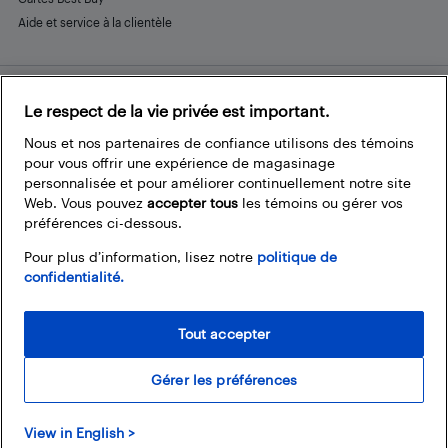
Aide et service à la clientèle
Le respect de la vie privée est important.
Restez connecté
Facebook
Instagram
Pinterest
LinkedIn
YouTube
Nous et nos partenaires de confiance utilisons des témoins
pour vous offrir une expérience de magasinage
personnalisée et pour améliorer continuellement notre site
Web. Vous pouvez
accepter tous
les témoins ou gérer vos
préférences ci-dessous.
Pour plus d’information, lisez notre
politique de
confidentialité.
Tout accepter
Gérer les préférences
© 2026 Magasins Best Buy Canada Ltée. Tout droits réservés. Pour usage
View in English >